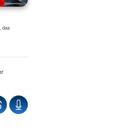
, das
er