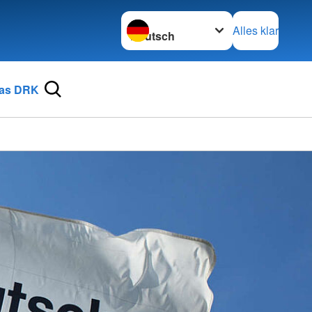
Sprache wechseln zu
Alles klar
as DRK