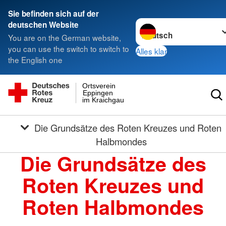
Sie befinden sich auf der
Sprache wechseln zu
deutschen Website
You are on the German website,
you can use the switch to switch to
Alles klar
the English one
Ortsverein
Eppingen
im Kraichgau
Die Grundsätze des Roten Kreuzes und Roten
Halbmondes
Die Grundsätze des
Roten Kreuzes und
Roten Halbmondes