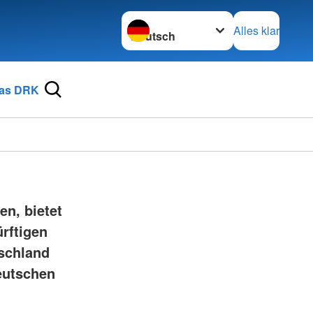
Sprache wechseln zu
Alles klar
as DRK
en, bietet
rftigen
tschland
Deutschen