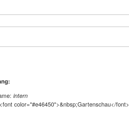
ng:
name:
intern
 <font color="#e46450">&nbsp;Gartenschau</font