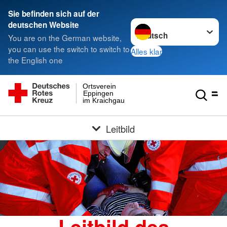
Sie befinden sich auf der
Sprache wechseln zu
deutschen Website
You are on the German website,
you can use the switch to switch to
Alles klar
the English one
Ortsverein
Eppingen
im Kraichgau
Leitbild
Leitbild des