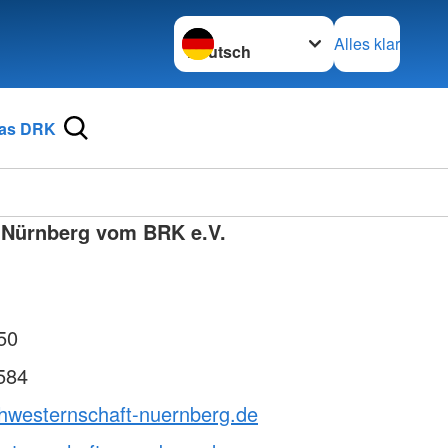
Sprache wechseln zu
Alles klar
as DRK
 Nürnberg vom BRK e.V.
50
584
chwesternschaft-nuernberg.de