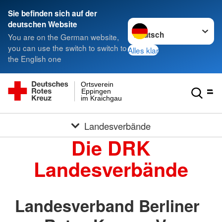
Sie befinden sich auf der
Sprache wechseln zu
deutschen Website
You are on the German website,
you can use the switch to switch to
Alles klar
the English one
Ortsverein
Eppingen
im Kraichgau
Landesverbände
Die DRK
Landesverbände
Landesverband Berliner