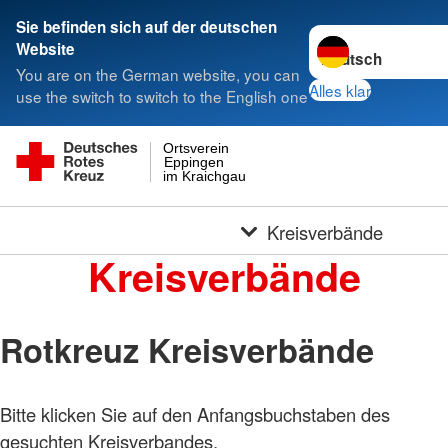
Sie befinden sich auf der deutschen
Sprache wechseln 
Website
You are on the German website, you can
Alles klar
use the switch to switch to the English one
Ortsverein
Eppingen
im Kraichgau
Kreisverbände
Kreisverbände
Rotkreuz Kreisverbände
Bitte klicken Sie auf den Anfangsbuchstaben des
gesuchten Kreisverbandes.