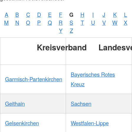
A
B
C
D
E
F
G
H
I
J
K
L
M
N
O
P
Q
R
S
T
U
V
W
X
Y
Z
Kreisverband
Landesv
Bayerisches Rotes
Garmisch-Partenkirchen
Kreuz
Geithain
Sachsen
Gelsenkirchen
Westfalen-Lippe