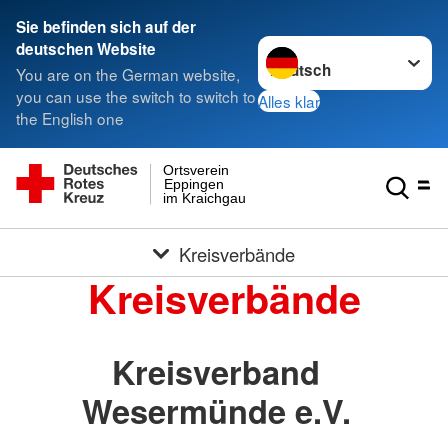
Sie befinden sich auf der
Sprache wechseln zu
deutschen Website
You are on the German website,
you can use the switch to switch to
Alles klar
the English one
Ortsverein
Eppingen
im Kraichgau
Kreisverbände
Kreisverbände
Kreisverband
Wesermünde e.V.