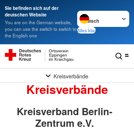
Sie befinden sich auf der
Sprache wechseln zu
deutschen Website
You are on the German website,
you can use the switch to switch to
Alles klar
the English one
Ortsverein
Eppingen
im Kraichgau
Kreisverbände
Kreisverbände
Kreisverband Berlin-
Zentrum e.V.