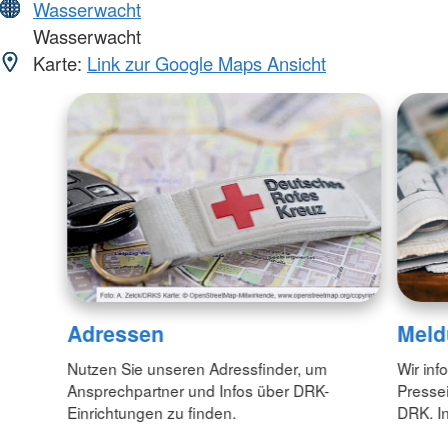
Wasserwacht
Wasserwacht
Karte:
Link zur Google Maps Ansicht
Adressen
Meld
Nutzen Sie unseren Adressfinder, um
Wir inf
Ansprechpartner und Infos über DRK-
Pressei
Einrichtungen zu finden.
DRK. In